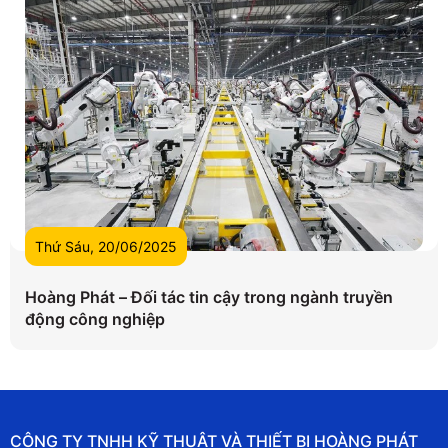
Thứ Sáu, 20/06/2025
Hoàng Phát – Đối tác tin cậy trong ngành truyền
động công nghiệp
CÔNG TY TNHH KỸ THUẬT VÀ THIẾT BỊ HOÀNG PHÁT