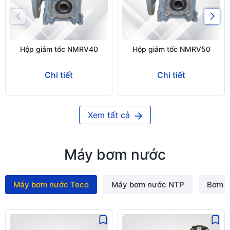
Hộp giảm tốc NMRV40
Hộp giảm tốc NMRV50
Chi tiết
Chi tiết
Xem tất cả
Máy bơm nước
Máy bơm nước Teco
Máy bơm nước NTP
Bơm m