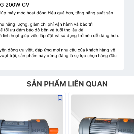
HPG 200W CV
úp máy móc hoạt động hiệu quả hơn, tăng năng suất sản
hụ năng lượng, giảm chi phí vận hành và bảo trì.
kế tối ưu đảm bảo độ bền và tuổi thọ lâu dài.
 linh hoạt giúp việc lắp đặt và sử dụng trở nên dễ dàng hơn.
TƯ VẤN BÁO GIÁ
uyền động ưu việt, đáp ứng mọi nhu cầu của khách hàng về
m vượt trội, sản phẩm này xứng đáng là sự lựa chọn hàng đầu
SẢN PHẨM LIÊN QUAN