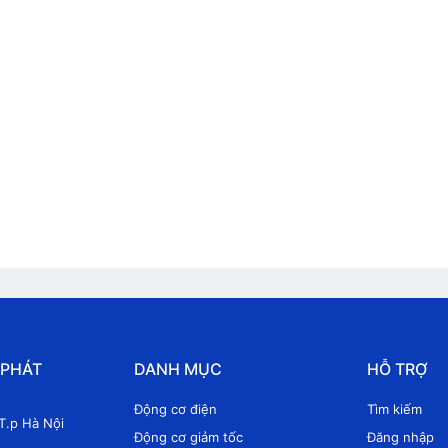
 PHÁT
DANH MỤC
HỖ TRỢ
Động cơ điện
Tìm kiếm
T.p Hà Nội
Động cơ giảm tốc
Đăng nhập