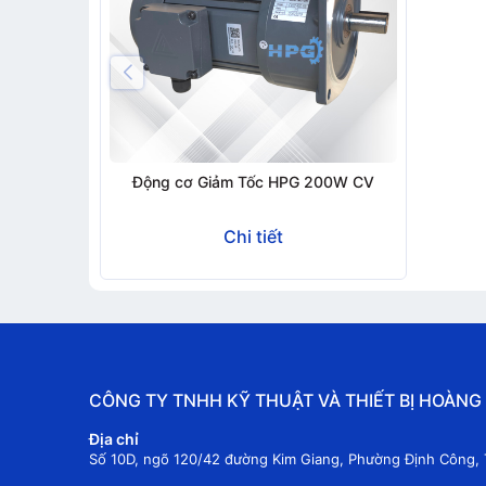
Động cơ Giảm Tốc HPG 200W CV
Chi tiết
CÔNG TY TNHH KỸ THUẬT VÀ THIẾT BỊ HOÀNG
Địa chỉ
Số 10D, ngõ 120/42 đường Kim Giang, Phường Định Công, 