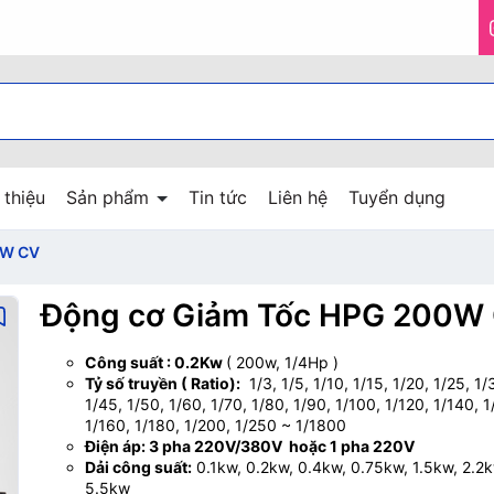
 thiệu
Sản phẩm
Tin tức
Liên hệ
Tuyển dụng
Biến tần KAMAN
Biến tần Hpmont
Biến tần Coreken
Biến tần INVT
Biến tần
Bơm màng
Máy bơm nước NTP
Máy bơm nước Teco
Máy bơm nước
Hộp giảm tốc Transmech
Hộp giảm tốc WP
Hộp giảm tốc NMRV
Hộp giảm tốc
Động cơ giảm tốc NMRV
Động cơ giảm tốc Liming
Động cơ giảm tốc Tunglee
Động cơ giảm tốc tải nặng
Động cơ giảm tốc mini
Động cơ giảm tốc Transmech
Động cơ giảm tốc HPG
Động cơ giảm tốc
Động cơ SGP
Động cơ rung
Động cơ Electrim
Động cơ Abb
Động cơ Teco
Động cơ Transmech
Động cơ điện
0W CV
Động cơ Giảm Tốc HPG 200W
Công suất : 0.2Kw
( 200w, 1/4Hp )
Tỷ số truyền ( Ratio):
1/3, 1/5, 1/10, 1/15, 1/20, 1/25, 1/
1/45, 1/50, 1/60, 1/70, 1/80, 1/90, 1/100, 1/120, 1/140, 1
1/160, 1/180, 1/200, 1/250 ~ 1/1800
Điện áp: 3 pha 220V/380V hoặc 1 pha 220V
Dải công suất:
0.1kw, 0.2kw, 0.4kw, 0.75kw, 1.5kw, 2.2k
5.5kw