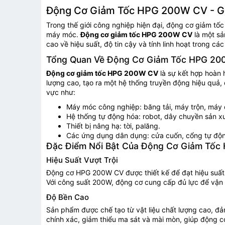
Động Cơ Giảm Tốc HPG 200W CV - Gi
Trong thế giới công nghiệp hiện đại, động cơ giảm tốc
máy móc.
Động cơ giảm tốc HPG 200W CV
là một sả
cao về hiệu suất, độ tin cậy và tính linh hoạt trong 
Tổng Quan Về Động Cơ Giảm Tốc HPG 2
Động cơ giảm tốc HPG 200W CV
là sự kết hợp hoàn
lượng cao, tạo ra một hệ thống truyền động hiệu quả,
vực như:
Máy móc công nghiệp: băng tải, máy trộn, máy đ
Hệ thống tự động hóa: robot, dây chuyền sản x
Thiết bị nâng hạ: tời, palăng.
Các ứng dụng dân dụng: cửa cuốn, cổng tự độ
Đặc Điểm Nổi Bật Của Động Cơ Giảm Tố
Hiệu Suất Vượt Trội
Động cơ HPG 200W CV được thiết kế để đạt hiệu suất t
Với công suất 200W, động cơ cung cấp đủ lực để vận h
Độ Bền Cao
Sản phẩm được chế tạo từ vật liệu chất lượng cao, đả
chính xác, giảm thiểu ma sát và mài mòn, giúp động cơ