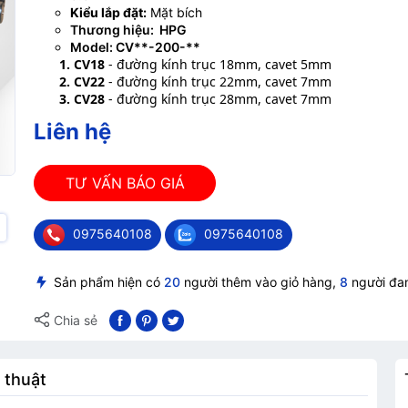
Kiểu lắp đặt:
Mặt bích
Thương hiệu: HPG
Model: CV**-200-**
1. CV18
- đường kính trục 18mm, cavet 5mm
2. CV22
- đường kính trục 22mm, cavet 7mm
3. CV28
- đường kính trục 28mm, cavet 7mm
Liên hệ
TƯ VẤN BÁO GIÁ
0975640108
0975640108
Sản phẩm hiện có
20
người thêm vào giỏ hàng,
8
người đa
Chia sẻ
 thuật