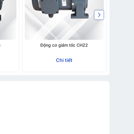
8
Động cơ giảm tốc CH22
Độ
Chi tiết