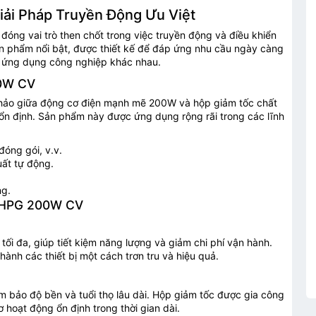
ải Pháp Truyền Động Ưu Việt
 đóng vai trò then chốt trong việc truyền động và điều khiển
n phẩm nổi bật, được thiết kế để đáp ứng nhu cầu ngày càng
các ứng dụng công nghiệp khác nhau.
00W CV
 hảo giữa động cơ điện mạnh mẽ 200W và hộp giảm tốc chất
 ổn định. Sản phẩm này được ứng dụng rộng rãi trong các lĩnh
óng gói, v.v.
uất tự động.
ng.
c HPG 200W CV
ối đa, giúp tiết kiệm năng lượng và giảm chi phí vận hành.
ành các thiết bị một cách trơn tru và hiệu quả.
m bảo độ bền và tuổi thọ lâu dài. Hộp giảm tốc được gia công
 hoạt động ổn định trong thời gian dài.