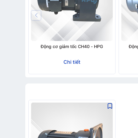
Gửi t
Động cơ giảm tốc CH40 - HPG
Động
Chi tiết