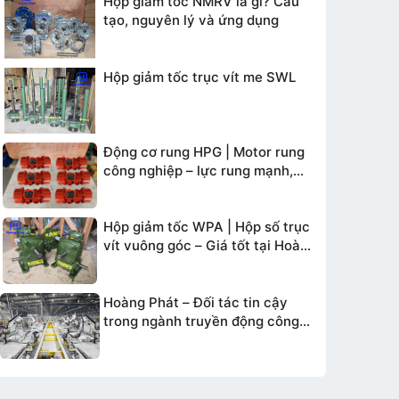
Hộp giảm tốc NMRV là gì? Cấu
tạo, nguyên lý và ứng dụng
Hộp giảm tốc trục vít me SWL
Động cơ rung HPG | Motor rung
công nghiệp – lực rung mạnh,
bền bỉ
Hộp giảm tốc WPA | Hộp số trục
vít vuông góc – Giá tốt tại Hoàng
Phát
Hoàng Phát – Đối tác tin cậy
trong ngành truyền động công
nghiệp