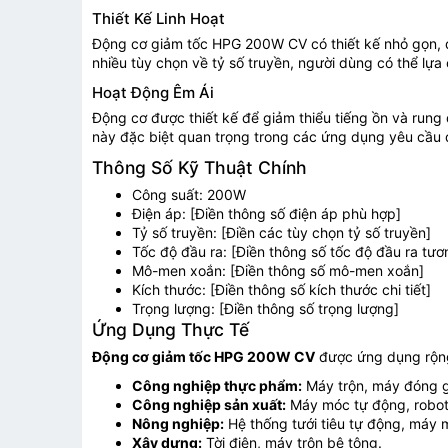
Thiết Kế Linh Hoạt
Động cơ giảm tốc HPG 200W CV có thiết kế nhỏ gọn, d
nhiều tùy chọn về tỷ số truyền, người dùng có thể lựa
Hoạt Động Êm Ái
Động cơ được thiết kế để giảm thiểu tiếng ồn và rung 
này đặc biệt quan trọng trong các ứng dụng yêu cầu đ
Thông Số Kỹ Thuật Chính
Công suất: 200W
Điện áp: [Điền thông số điện áp phù hợp]
Tỷ số truyền: [Điền các tùy chọn tỷ số truyền]
Tốc độ đầu ra: [Điền thông số tốc độ đầu ra tươ
Mô-men xoắn: [Điền thông số mô-men xoắn]
Kích thước: [Điền thông số kích thước chi tiết]
Trọng lượng: [Điền thông số trọng lượng]
Ứng Dụng Thực Tế
Động cơ giảm tốc HPG 200W CV
được ứng dụng rộng 
Công nghiệp thực phẩm:
Máy trộn, máy đóng g
Công nghiệp sản xuất:
Máy móc tự động, robot
Nông nghiệp:
Hệ thống tưới tiêu tự động, máy 
Xây dựng:
Tời điện, máy trộn bê tông.