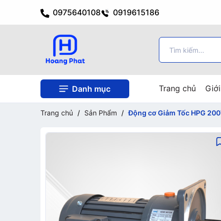
0975640108
0919615186
Trang chủ
Giới
Danh mục
Trang chủ
/
Sản Phẩm
/
Động cơ Giảm Tốc HPG 20