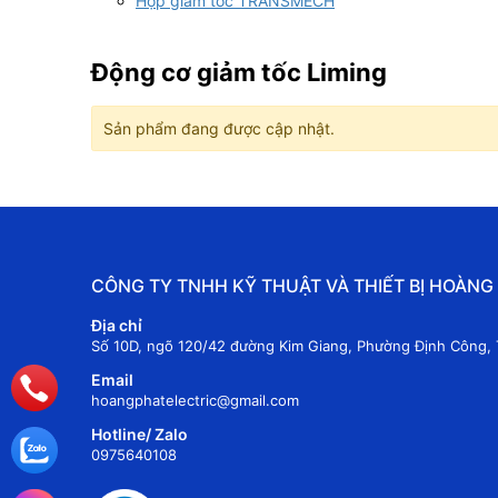
Hộp giảm tốc TRANSMECH
Động cơ giảm tốc Liming
Sản phẩm đang được cập nhật.
CÔNG TY TNHH KỸ THUẬT VÀ THIẾT BỊ HOÀNG
Địa chỉ
Số 10D, ngõ 120/42 đường Kim Giang, Phường Định Công, 
Email
hoangphatelectric@gmail.com
Hotline/ Zalo
0975640108