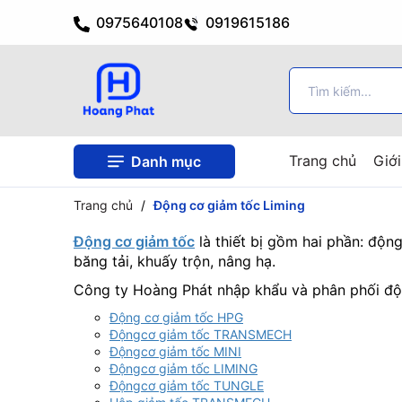
0975640108
0919615186
Trang chủ
Giới
Danh mục
Trang chủ
/
Động cơ giảm tốc Liming
Động cơ giảm tốc
là thiết bị gồm hai phần: độn
băng tải, khuấy trộn, nâng hạ.
Công ty Hoàng Phát nhập khẩu và phân phối độ
Động cơ giảm tốc HPG
Độngcơ giảm tốc TRANSMECH
Độngcơ giảm tốc MINI
Độngcơ giảm tốc LIMING
Độngcơ giảm tốc TUNGLE