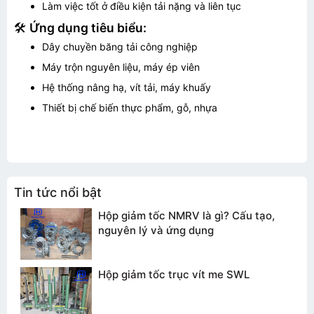
TƯ VẤN BÁO GIÁ
Làm việc tốt ở điều kiện tải nặng và liên tục
🛠️
Ứng dụng tiêu biểu:
Dây chuyền băng tải công nghiệp
Máy trộn nguyên liệu, máy ép viên
Hệ thống nâng hạ, vít tải, máy khuấy
Thiết bị chế biến thực phẩm, gỗ, nhựa
Tin tức nổi bật
Hộp giảm tốc NMRV là gì? Cấu tạo,
nguyên lý và ứng dụng
Gửi thông tin
Hộp giảm tốc trục vít me SWL