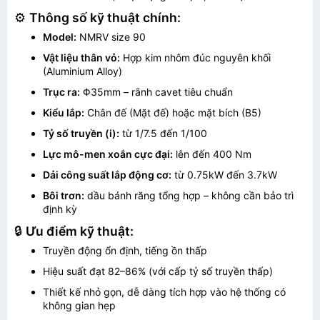
⚙️
Thông số kỹ thuật chính:
Model:
NMRV size 90
Vật liệu thân vỏ:
Hợp kim nhôm đúc nguyên khối
(Aluminium Alloy)
Trục ra:
Φ35mm – rãnh cavet tiêu chuẩn
Kiểu lắp:
Chân đế (Mặt đế) hoặc mặt bích (B5)
Tỷ số truyền (i):
từ 1/7.5 đến 1/100
Lực mô-men xoắn cực đại:
lên đến 400 Nm
Dải công suất lắp động cơ:
từ 0.75kW đến 3.7kW
Bôi trơn:
dầu bánh răng tổng hợp – không cần bảo trì
định kỳ
🔒
Ưu điểm kỹ thuật:
Truyền động ổn định, tiếng ồn thấp
Hiệu suất đạt 82–86% (với cấp tỷ số truyền thấp)
Thiết kế nhỏ gọn, dễ dàng tích hợp vào hệ thống có
không gian hẹp