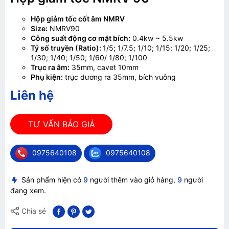
Hộp giảm tốc cốt âm NMRV
Size:
NMRV90
Công suất động cơ mặt bích:
0.4kw ~ 5.5kw
Tỷ số truyền (Ratio):
1/5; 1/7.5; 1/10; 1/15; 1/20; 1/25;
1/30; 1/40; 1/50; 1/60/ 1/80; 1/100
Trục ra âm:
35mm, cavet 10mm
Phụ kiện:
trục dương ra 35mm, bích vuông
Liên hệ
TƯ VẤN BÁO GIÁ
0975640108
0975640108
Sản phẩm hiện có
9
người thêm vào giỏ hàng,
9
người
đang xem.
Chia sẻ