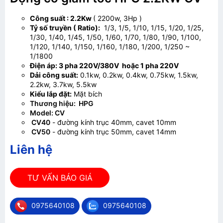
Công suất : 2.2Kw
( 2200w, 3Hp )
Tỷ số truyền ( Ratio):
1/3, 1/5, 1/10, 1/15, 1/20, 1/25,
1/30, 1/40, 1/45, 1/50, 1/60, 1/70, 1/80, 1/90, 1/100,
1/120, 1/140, 1/150, 1/160, 1/180, 1/200, 1/250 ~
1/1800
Điện áp: 3 pha 220V/380V hoặc 1 pha 220V
Dải công suất:
0.1kw, 0.2kw, 0.4kw, 0.75kw, 1.5kw,
2.2kw, 3.7kw, 5.5kw
Kiểu lắp đặt:
Mặt bích
Thương hiệu: HPG
Model: CV
CV40
- đường kính trục 40mm, cavet 10mm
CV50
- đường kính trục 50mm, cavet 14mm
Liên hệ
TƯ VẤN BÁO GIÁ
0975640108
0975640108