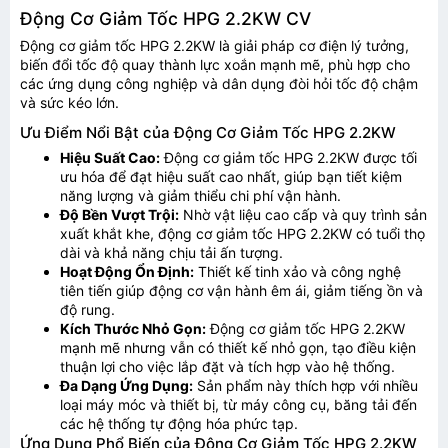
Động Cơ Giảm Tốc HPG 2.2KW CV
Động cơ giảm tốc HPG 2.2KW là giải pháp cơ điện lý tưởng,
biến đổi tốc độ quay thành lực xoắn mạnh mẽ, phù hợp cho
các ứng dụng công nghiệp và dân dụng đòi hỏi tốc độ chậm
và sức kéo lớn.
Ưu Điểm Nổi Bật của Động Cơ Giảm Tốc HPG 2.2KW
Hiệu Suất Cao:
Động cơ giảm tốc HPG 2.2KW được tối
ưu hóa để đạt hiệu suất cao nhất, giúp bạn tiết kiệm
năng lượng và giảm thiểu chi phí vận hành.
Độ Bền Vượt Trội:
Nhờ vật liệu cao cấp và quy trình sản
xuất khắt khe, động cơ giảm tốc HPG 2.2KW có tuổi thọ
dài và khả năng chịu tải ấn tượng.
Hoạt Động Ổn Định:
Thiết kế tinh xảo và công nghệ
tiên tiến giúp động cơ vận hành êm ái, giảm tiếng ồn và
độ rung.
Kích Thước Nhỏ Gọn:
Động cơ giảm tốc HPG 2.2KW
mạnh mẽ nhưng vẫn có thiết kế nhỏ gọn, tạo điều kiện
thuận lợi cho việc lắp đặt và tích hợp vào hệ thống.
Đa Dạng Ứng Dụng:
Sản phẩm này thích hợp với nhiều
loại máy móc và thiết bị, từ máy công cụ, băng tải đến
các hệ thống tự động hóa phức tạp.
Ứng Dụng Phổ Biến của Động Cơ Giảm Tốc HPG 2.2KW