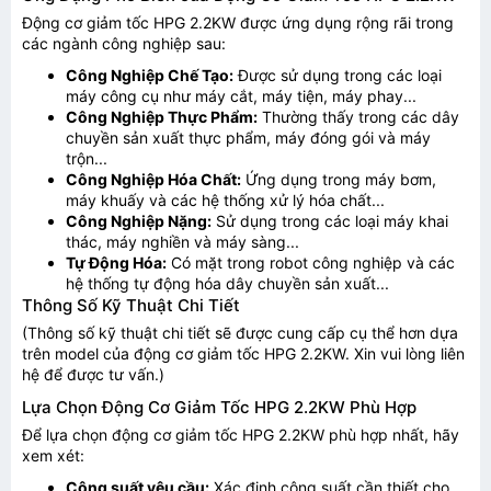
Động cơ giảm tốc HPG 2.2KW được ứng dụng rộng rãi trong
các ngành công nghiệp sau:
Công Nghiệp Chế Tạo:
Được sử dụng trong các loại
máy công cụ như máy cắt, máy tiện, máy phay...
Công Nghiệp Thực Phẩm:
Thường thấy trong các dây
chuyền sản xuất thực phẩm, máy đóng gói và máy
trộn...
Công Nghiệp Hóa Chất:
Ứng dụng trong máy bơm,
máy khuấy và các hệ thống xử lý hóa chất...
Công Nghiệp Nặng:
Sử dụng trong các loại máy khai
thác, máy nghiền và máy sàng...
Tự Động Hóa:
Có mặt trong robot công nghiệp và các
hệ thống tự động hóa dây chuyền sản xuất...
Thông Số Kỹ Thuật Chi Tiết
(Thông số kỹ thuật chi tiết sẽ được cung cấp cụ thể hơn dựa
trên model của động cơ giảm tốc HPG 2.2KW. Xin vui lòng liên
hệ để được tư vấn.)
Lựa Chọn Động Cơ Giảm Tốc HPG 2.2KW Phù Hợp
Để lựa chọn động cơ giảm tốc HPG 2.2KW phù hợp nhất, hãy
xem xét:
TƯ VẤN BÁO GIÁ
Công suất yêu cầu:
Xác định công suất cần thiết cho