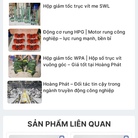
Hộp giảm tốc trục vít me SWL
TƯ VẤN BÁO GIÁ
Động cơ rung HPG | Motor rung công
nghiệp – lực rung mạnh, bền bỉ
Hộp giảm tốc WPA | Hộp số trục vít
vuông góc – Giá tốt tại Hoàng Phát
Hoàng Phát – Đối tác tin cậy trong
ngành truyền động công nghiệp
SẢN PHẨM LIÊN QUAN
Gửi thông tin