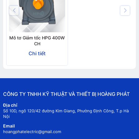
Mô tơ Giảm tốc HPG 400W
CH
Chi tiết
CÔNG TY TNHH KỸ THUẬT VÀ THIẾT BỊ HOÀNG PHÁT
Địa chỉ
Số 10D, ngõ 120/42 đường Kim Giang, Phường Định Công, T.p Hà
Nội
Email
hoangphatelectric@gmail.com