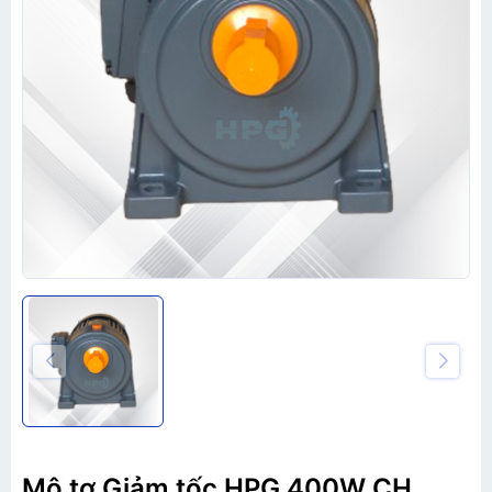
Mô tơ Giảm tốc HPG 400W CH