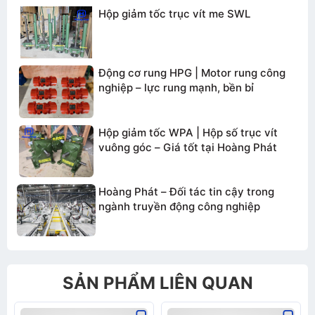
Hộp giảm tốc trục vít me SWL
TƯ VẤN BÁO GIÁ
Động cơ rung HPG | Motor rung công
nghiệp – lực rung mạnh, bền bỉ
Hộp giảm tốc WPA | Hộp số trục vít
vuông góc – Giá tốt tại Hoàng Phát
Hoàng Phát – Đối tác tin cậy trong
ngành truyền động công nghiệp
SẢN PHẨM LIÊN QUAN
Gửi thông tin