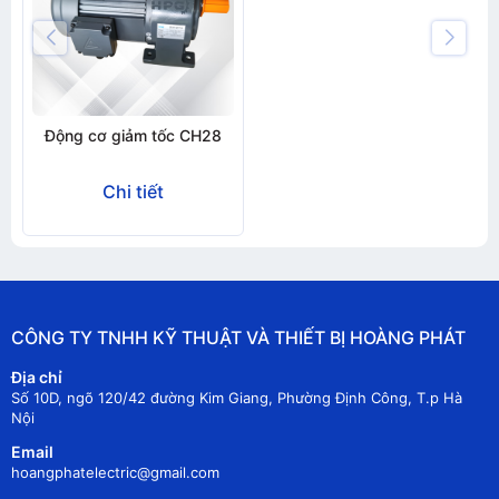
Động cơ giảm tốc CH28
Chi tiết
CÔNG TY TNHH KỸ THUẬT VÀ THIẾT BỊ HOÀNG PHÁT
Địa chỉ
Số 10D, ngõ 120/42 đường Kim Giang, Phường Định Công, T.p Hà
Nội
Email
hoangphatelectric@gmail.com