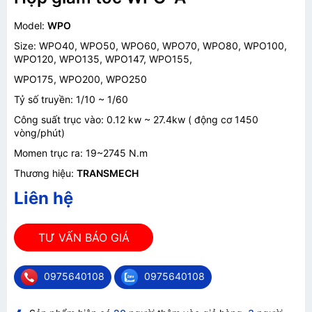
Model:
WPO
Size: WPO40, WPO50, WPO60, WPO70, WPO80, WPO100,
WPO120, WPO135, WPO147, WPO155,
WPO175, WPO200, WPO250
Tỷ số truyền: 1/10 ~ 1/60
Công suất trục vào: 0.12 kw ~ 27.4kw ( động cơ 1450
vòng/phút)
Momen trục ra: 19~2745 N.m
Thương hiệu:
TRANSMECH
Liên hệ
TƯ VẤN BÁO GIÁ
0975640108
0975640108