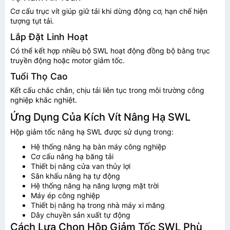
Cơ cấu trục vít giúp giữ tải khi dừng động cơ, hạn chế hiện
tượng tụt tải.
TƯ VẤN BÁO GIÁ
Lắp Đặt Linh Hoạt
Có thể kết hợp nhiều bộ SWL hoạt động đồng bộ bằng trục
truyền động hoặc motor giảm tốc.
Tuổi Thọ Cao
Kết cấu chắc chắn, chịu tải liên tục trong môi trường công
nghiệp khắc nghiệt.
Ứng Dụng Của Kích Vít Nâng Hạ SWL
Hộp giảm tốc nâng hạ SWL được sử dụng trong:
Hệ thống nâng hạ bàn máy công nghiệp
Cơ cấu nâng hạ băng tải
Thiết bị nâng cửa van thủy lợi
Sân khấu nâng hạ tự động
Hệ thống nâng hạ năng lượng mặt trời
Máy ép công nghiệp
Thiết bị nâng hạ trong nhà máy xi măng
Dây chuyền sản xuất tự động
Gửi thông tin
Cách Lựa Chọn Hộp Giảm Tốc SWL Phù