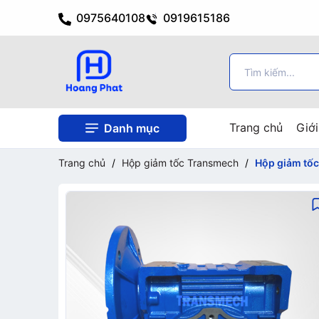
0975640108
0919615186
Trang chủ
Giới
Danh mục
Trang chủ
/
Hộp giảm tốc Transmech
/
Hộp giảm tố