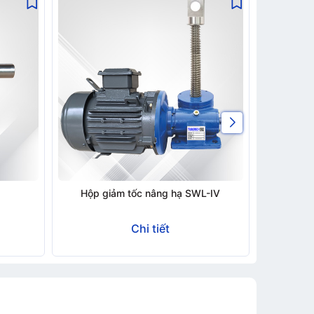
Hộp giảm tốc nâng hạ SWL-IV
Hộp 
Chi tiết