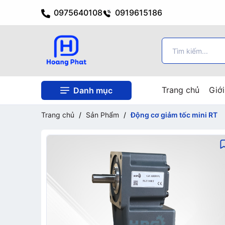
0975640108
0919615186
Trang chủ
Giới
Danh mục
Trang chủ
/
Sản Phẩm
/
Động cơ giảm tốc mini RT