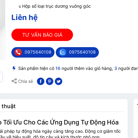
Hộp số loại trục dương vuông
góc
ü
Liên hệ
TƯ VẤN BÁO GIÁ
0975640108
0975640108
Sản phẩm hiện có
16
người thêm vào giỏ hàng,
3
người đa
Chia sẻ
 thuật
áp Tối Ưu Cho Các Ứng Dụng Tự Động Hóa
giải pháp tự động hóa ngày càng tăng cao. Động cơ giảm tốc
ầu về hiệu suất, độ tin cậy và kích thước nhỏ gọn.