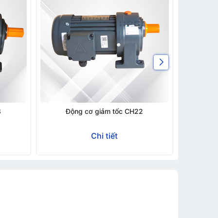
8
Động cơ giảm tốc CH22
Độ
Chi tiết