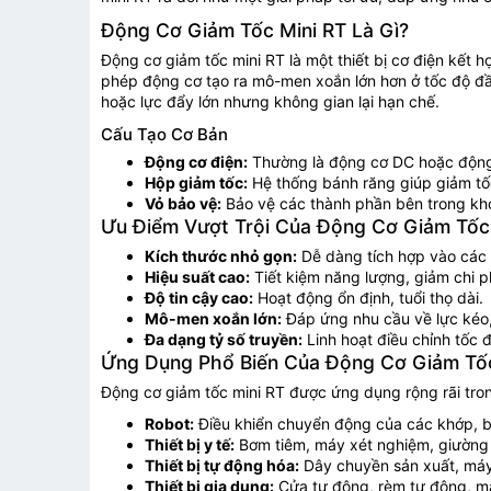
Động Cơ Giảm Tốc Mini RT Là Gì?
Động cơ giảm tốc mini RT là một thiết bị cơ điện kết 
phép động cơ tạo ra mô-men xoắn lớn hơn ở tốc độ đầu
hoặc lực đẩy lớn nhưng không gian lại hạn chế.
Cấu Tạo Cơ Bản
Động cơ điện:
Thường là động cơ DC hoặc động
Hộp giảm tốc:
Hệ thống bánh răng giúp giảm t
Vỏ bảo vệ:
Bảo vệ các thành phần bên trong khỏ
Ưu Điểm Vượt Trội Của Động Cơ Giảm Tốc
Kích thước nhỏ gọn:
Dễ dàng tích hợp vào các t
Hiệu suất cao:
Tiết kiệm năng lượng, giảm chi p
Độ tin cậy cao:
Hoạt động ổn định, tuổi thọ dài.
Mô-men xoắn lớn:
Đáp ứng nhu cầu về lực kéo,
Đa dạng tỷ số truyền:
Linh hoạt điều chỉnh tốc
Ứng Dụng Phổ Biến Của Động Cơ Giảm Tốc
Động cơ giảm tốc mini RT được ứng dụng rộng rãi tron
Robot:
Điều khiển chuyển động của các khớp, b
Thiết bị y tế:
Bơm tiêm, máy xét nghiệm, giường 
Thiết bị tự động hóa:
Dây chuyền sản xuất, máy
Thiết bị gia dụng:
Cửa tự động, rèm tự động, má