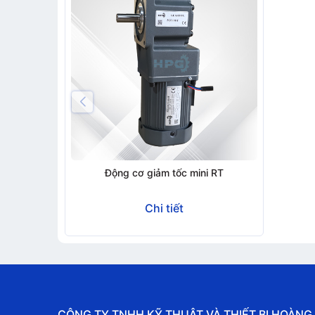
Động cơ giảm tốc mini RT
Chi tiết
CÔNG TY TNHH KỸ THUẬT VÀ THIẾT BỊ HOÀNG