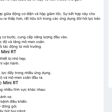
hợp giữa động cơ điện và hộp giảm tốc. Sự kết hợp này cho
 ra thấp hơn, rất hữu ích trong các ứng dụng đòi hỏi lực kéo
 cơ bước, cung cấp năng lượng đầu vào.
ốc độ và tăng mô-men xoắn.
i tác động từ môi trường.
 Mini RT
hiết bị nhỏ hẹp.
hí vận hành.
 lực đẩy trong nhiều ứng dụng.
 độ và mô-men xoắn đầu ra.
 Mini RT
g nhiều lĩnh vực khác nhau:
ánh xe.
bệnh điều khiển.
 đóng gói.
TƯ VẤN BÁO GIÁ
y hút bụi robot.