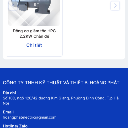
Động cơ giảm tốc HPG
2.2KW Chân đế
Chi tiết
CÔNG TY TNHH KỸ THUẬT VÀ THIẾT BỊ HOÀNG PHÁT
Địa chỉ
Số 10D, ngõ 120/42 đường Kim Giang, Phường Định Công, T.p Hà
Nội
Email
hoangphatelectric@gmail.com
Hotline/ Zalo