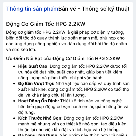
Thông tin sản phẩm
Bản vẽ - Thông số kỹ thuật
Động Cơ Giảm Tốc HPG 2.2KW
Động cơ giảm tốc HPG 2.2KW là giải pháp cơ điện lý tưởng,
biến đổi tốc độ quay thành lực xoắn mạnh mẽ, phù hợp cho
các ứng dụng công nghiệp và dân dụng đòi hỏi tốc độ chậm
và sức kéo lớn.
Ưu Điểm Nổi Bật của Động Cơ Giảm Tốc HPG 2.2KW
Hiệu Suất Cao:
Động cơ giảm tốc HPG 2.2KW được tối
ưu hóa để đạt hiệu suất cao nhất, giúp bạn tiết kiệm
năng lượng và giảm thiểu chi phí vận hành.
Độ Bền Vượt Trội:
Nhờ vật liệu cao cấp và quy trình sản
xuất khắt khe, động cơ giảm tốc HPG 2.2KW có tuổi thọ
dài và khả năng chịu tải ấn tượng.
Hoạt Động Ổn Định:
Thiết kế tinh xảo và công nghệ
tiên tiến giúp động cơ vận hành êm ái, giảm tiếng ồn và
độ rung.
Kích Thước Nhỏ Gọn:
Động cơ giảm tốc HPG 2.2KW
mạnh mẽ nhưng vẫn có thiết kế nhỏ gọn, tạo điều kiện
thuận lợi cho việc lắp đặt và tích hợp vào hệ thống.
Đa Dạng Ứng Dụng:
Sản phẩm này thích hợp với nhiều