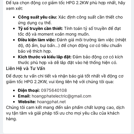
Để lựa chọn động cơ giảm tốc HPG 2.2KW phù hợp nhất, hãy
xem xét:
TƯ VẤN BÁO GIÁ
Công suất yêu cầu:
Xác định công suất cần thiết cho
ứng dụng cụ thể.
Tỷ số truyền cần thiết:
Tính toán tỷ số truyền để đạt
tốc độ và moment xoắn mong muốn.
Điều kiện làm việc:
Đánh giá môi trường làm việc (nhiệt
độ, độ ẩm, bụi bẩn...) để chọn động cơ có tiêu chuẩn
bảo vệ thích hợp.
Kích thước và kiểu lắp đặt:
Đảm bảo động cơ có kích
thước phù hợp và dễ lắp đặt vào hệ thống hiện có.
Liên Hệ và Tư Vấn
Để được tư vấn chi tiết và nhận báo giá tốt nhất về động cơ
giảm tốc HPG 2.2KW, vui lòng liên hệ với chúng tôi qua:
Điện thoại:
0975640108
Email:
hoangphatelectric@gmail.com
Website:
hoangphat.net
Chúng tôi cam kết mang đến sản phẩm chất lượng cao, dịch
vụ tận tâm và giải pháp tối ưu cho mọi yêu cầu của khách
Gửi thông tin
hàng.