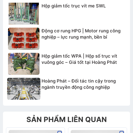
Hộp giảm tốc trục vít me SWL
TƯ VẤN BÁO GIÁ
Động cơ rung HPG | Motor rung công
nghiệp – lực rung mạnh, bền bỉ
Hộp giảm tốc WPA | Hộp số trục vít
vuông góc – Giá tốt tại Hoàng Phát
Hoàng Phát – Đối tác tin cậy trong
ngành truyền động công nghiệp
SẢN PHẨM LIÊN QUAN
Gửi thông tin