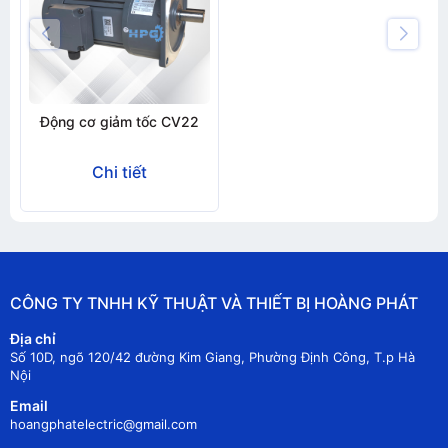
Động cơ giảm tốc CV22
Chi tiết
CÔNG TY TNHH KỸ THUẬT VÀ THIẾT BỊ HOÀNG PHÁT
Địa chỉ
Số 10D, ngõ 120/42 đường Kim Giang, Phường Định Công, T.p Hà
Nội
Email
hoangphatelectric@gmail.com