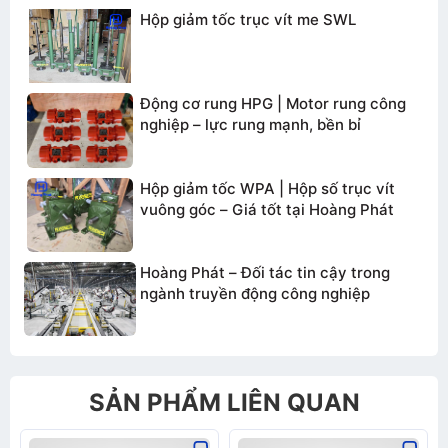
Hộp giảm tốc trục vít me SWL
TƯ VẤN BÁO GIÁ
Động cơ rung HPG | Motor rung công
nghiệp – lực rung mạnh, bền bỉ
Hộp giảm tốc WPA | Hộp số trục vít
vuông góc – Giá tốt tại Hoàng Phát
Hoàng Phát – Đối tác tin cậy trong
ngành truyền động công nghiệp
SẢN PHẨM LIÊN QUAN
Gửi thông tin