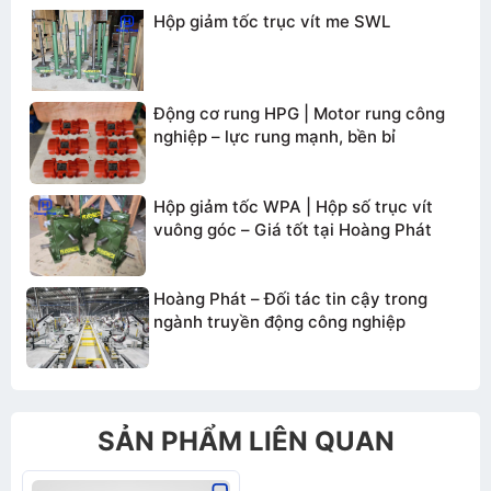
Hộp giảm tốc trục vít me SWL
TƯ VẤN BÁO GIÁ
Động cơ rung HPG | Motor rung công
nghiệp – lực rung mạnh, bền bỉ
Hộp giảm tốc WPA | Hộp số trục vít
vuông góc – Giá tốt tại Hoàng Phát
Hoàng Phát – Đối tác tin cậy trong
ngành truyền động công nghiệp
SẢN PHẨM LIÊN QUAN
Gửi thông tin