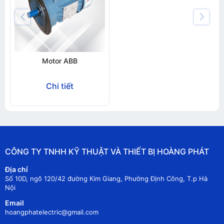
Motor ABB
Chi tiết
CÔNG TY TNHH KỸ THUẬT VÀ THIẾT BỊ HOÀNG PHÁT
Địa chỉ
Số 10D, ngõ 120/42 đường Kim Giang, Phường Định Công, T.p Hà
Nội
Email
hoangphatelectric@gmail.com