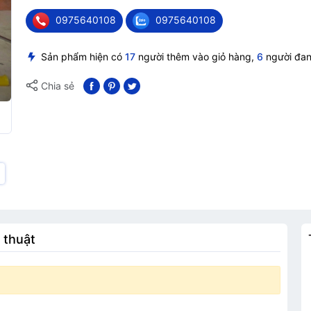
0975640108
0975640108
Sản phẩm hiện có
17
người thêm vào giỏ hàng,
6
người đa
Chia sẻ
 thuật