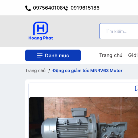
0975640108
0919615186
Trang chủ
Giới
Danh mục
Trang chủ
/
Động cơ giảm tốc MNRV63 Motor