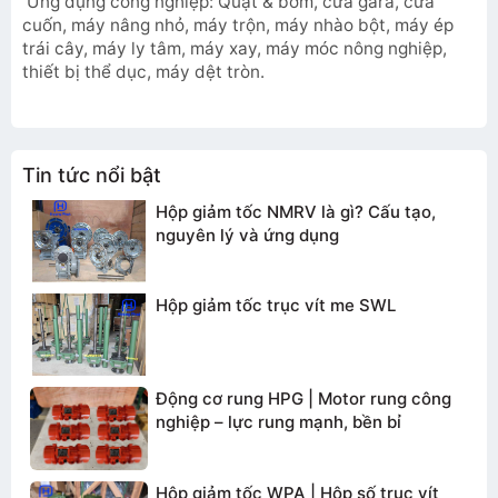
Ứng dụng công nghiệp: Quạt & bơm, cửa gara, cửa
cuốn, máy nâng nhỏ, máy trộn, máy nhào bột, máy ép
trái cây, máy ly tâm, máy xay, máy móc nông nghiệp,
TƯ VẤN BÁO GIÁ
thiết bị thể dục, máy dệt tròn.
Tin tức nổi bật
Hộp giảm tốc NMRV là gì? Cấu tạo,
nguyên lý và ứng dụng
Hộp giảm tốc trục vít me SWL
Động cơ rung HPG | Motor rung công
nghiệp – lực rung mạnh, bền bỉ
Gửi thông tin
Hộp giảm tốc WPA | Hộp số trục vít