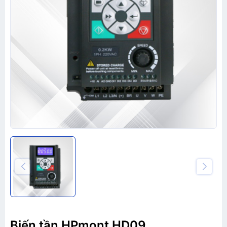
Biến tần HPmont HD09