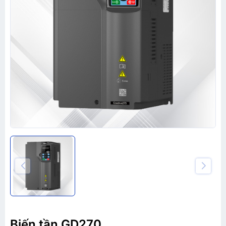
Biến tần GD270