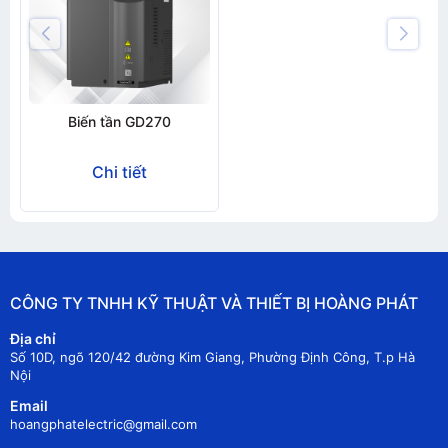
Biến tần GD270
Chi tiết
CÔNG TY TNHH KỸ THUẬT VÀ THIẾT BỊ HOÀNG PHÁT
Địa chỉ
Số 10D, ngõ 120/42 đường Kim Giang, Phường Định Công, T.p Hà
Nội
Email
hoangphatelectric@gmail.com