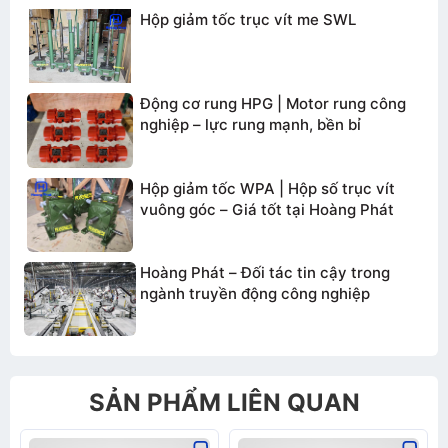
Hộp giảm tốc trục vít me SWL
TƯ VẤN BÁO GIÁ
Động cơ rung HPG | Motor rung công
nghiệp – lực rung mạnh, bền bỉ
Hộp giảm tốc WPA | Hộp số trục vít
vuông góc – Giá tốt tại Hoàng Phát
Hoàng Phát – Đối tác tin cậy trong
ngành truyền động công nghiệp
SẢN PHẨM LIÊN QUAN
Gửi thông tin